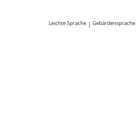
Newsroom
Pressemitteilungen
Öffentliche Zustellungen
Leichte Sprache
|
Gebärdensprache