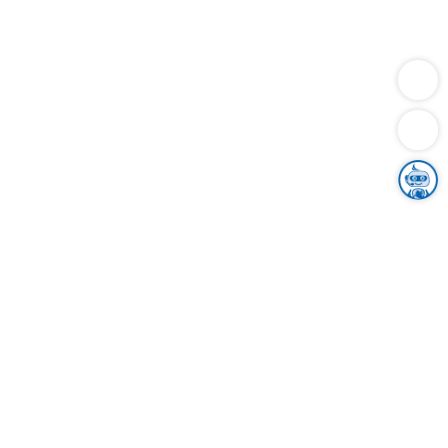
Dienstleistungen
Bauen
Lebensunterhalt & Soziales
Verkehr
Familie
Migration & Integration
Sicherheit & Ordnung
Wirtschaft
Gesundheit
Umwelt
Unsere Ämter
Landkreis & Verwaltung
Der Ortenaukreis
Gesundheit, Sicherheit & Soziales
Bildung
Zuwanderung
Ländlicher Raum
Klimaschutz
Tourismus
Bekanntmachungen
Gleichstellung von Frauen und Männern
Grenzüberschreitende Zusammenarbeit
Kreistag
Kreistagsinformationssystem
Kreisrecht
Kreistagswahl
Karriere
Stellenangebote
Eventkalender
Ausbildung
Studium
Praktikum
Freiwilligendienst
Unser Leitbild