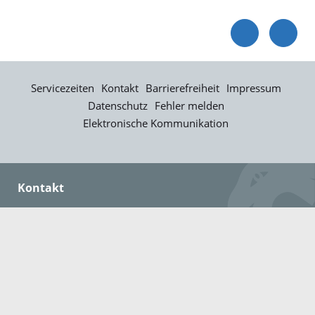
Servicezeiten
Kontakt
Barrierefreiheit
Impressum
Datenschutz
Fehler melden
Elektronische Kommunikation
Kontakt
Landratsamt Ortenaukreis
Badstraße 20
77652 Offenburg
Telefon: 0781 805-0
Fax: 0781 805-1211