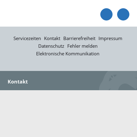
Servicezeiten
Kontakt
Barrierefreiheit
Impressum
Datenschutz
Fehler melden
Elektronische Kommunikation
Kontakt
Landratsamt Ortenaukreis
Badstraße 20
77652 Offenburg
Telefon: 0781 805-0
Fax: 0781 805-1211