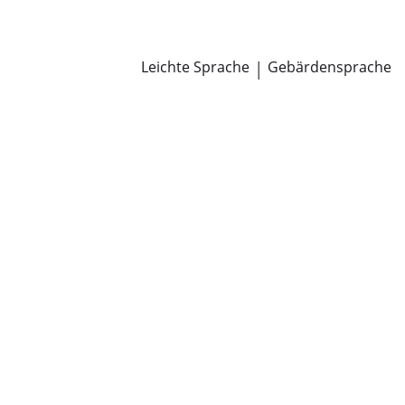
Newsroom
Pressemitteilungen
Öffentliche Zustellungen
Leichte Sprache
|
Gebärdensprache