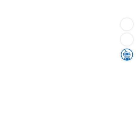
Dienstleistungen
Bauen
Lebensunterhalt & Soziales
Verkehr
Familie
Migration & Integration
Sicherheit & Ordnung
Wirtschaft
Gesundheit
Umwelt
Unsere Ämter
Landkreis & Verwaltung
Der Ortenaukreis
Gesundheit, Sicherheit & Soziales
Bildung
Zuwanderung
Ländlicher Raum
Klimaschutz
Tourismus
Bekanntmachungen
Gleichstellung von Frauen und Männern
Grenzüberschreitende Zusammenarbeit
Kreistag
Kreistagsinformationssystem
Kreisrecht
Kreistagswahl
Karriere
Stellenangebote
Eventkalender
Ausbildung
Studium
Praktikum
Freiwilligendienst
Unser Leitbild