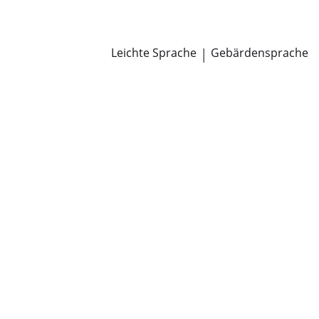
Newsroom
Pressemitteilungen
Öffentliche Zustellungen
Leichte Sprache
|
Gebärdensprache