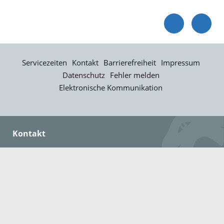
Servicezeiten
Kontakt
Barrierefreiheit
Impressum
Datenschutz
Fehler melden
Elektronische Kommunikation
Kontakt
Landratsamt Ortenaukreis
Badstraße 20
77652 Offenburg
Telefon: 0781 805-0
Fax: 0781 805-1211