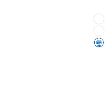
Dienstleistungen
Bauen
Lebensunterhalt & Soziales
Verkehr
Familie
Migration & Integration
Sicherheit & Ordnung
Wirtschaft
Gesundheit
Umwelt
Unsere Ämter
Landkreis & Verwaltung
Der Ortenaukreis
Gesundheit, Sicherheit & Soziales
Bildung
Zuwanderung
Ländlicher Raum
Klimaschutz
Tourismus
Bekanntmachungen
Gleichstellung von Frauen und Männern
Grenzüberschreitende Zusammenarbeit
Kreistag
Kreistagsinformationssystem
Kreisrecht
Kreistagswahl
Karriere
Stellenangebote
Eventkalender
Ausbildung
Studium
Praktikum
Freiwilligendienst
Unser Leitbild