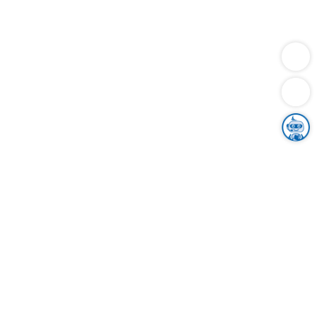
Dienstleistungen
Bauen
Lebensunterhalt & Soziales
Verkehr
Familie
Migration & Integration
Sicherheit & Ordnung
Wirtschaft
Gesundheit
Umwelt
Unsere Ämter
Landkreis & Verwaltung
Der Ortenaukreis
Gesundheit, Sicherheit & Soziales
Bildung
Zuwanderung
Ländlicher Raum
Klimaschutz
Tourismus
Bekanntmachungen
Gleichstellung von Frauen und Männern
Grenzüberschreitende Zusammenarbeit
Kreistag
Kreistagsinformationssystem
Kreisrecht
Kreistagswahl
Karriere
Stellenangebote
Eventkalender
Ausbildung
Studium
Praktikum
Freiwilligendienst
Unser Leitbild