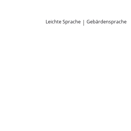
Newsroom
Pressemitteilungen
Öffentliche Zustellungen
Leichte Sprache
|
Gebärdensprache