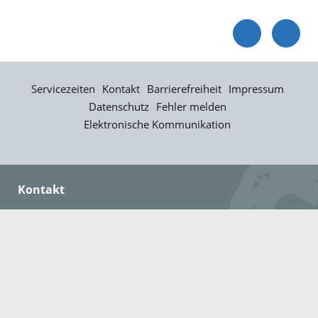
Servicezeiten
Kontakt
Barrierefreiheit
Impressum
Datenschutz
Fehler melden
Elektronische Kommunikation
Kontakt
Landratsamt Ortenaukreis
Badstraße 20
77652 Offenburg
Telefon: 0781 805-0
Fax: 0781 805-1211