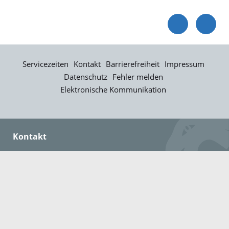
Servicezeiten
Kontakt
Barrierefreiheit
Impressum
Datenschutz
Fehler melden
Elektronische Kommunikation
Kontakt
Landratsamt Ortenaukreis
Badstraße 20
77652 Offenburg
Telefon: 0781 805-0
Fax: 0781 805-1211