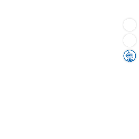
Dienstleistungen
Bauen
Lebensunterhalt & Soziales
Verkehr
Familie
Migration & Integration
Sicherheit & Ordnung
Wirtschaft
Gesundheit
Umwelt
Unsere Ämter
Landkreis & Verwaltung
Der Ortenaukreis
Gesundheit, Sicherheit & Soziales
Bildung
Zuwanderung
Ländlicher Raum
Klimaschutz
Tourismus
Bekanntmachungen
Gleichstellung von Frauen und Männern
Grenzüberschreitende Zusammenarbeit
Kreistag
Kreistagsinformationssystem
Kreisrecht
Kreistagswahl
Karriere
Stellenangebote
Eventkalender
Ausbildung
Studium
Praktikum
Freiwilligendienst
Unser Leitbild