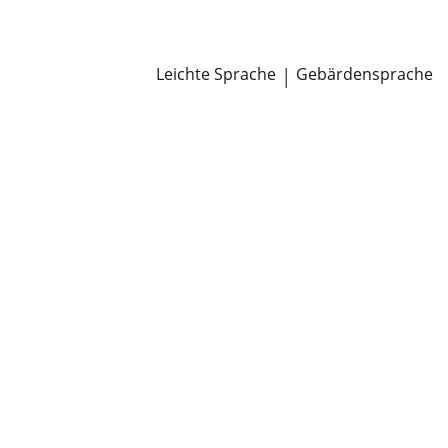
Newsroom
Pressemitteilungen
Öffentliche Zustellungen
Leichte Sprache
|
Gebärdensprache