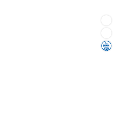
Dienstleistungen
Bauen
Lebensunterhalt & Soziales
Verkehr
Familie
Migration & Integration
Sicherheit & Ordnung
Wirtschaft
Gesundheit
Umwelt
Unsere Ämter
Landkreis & Verwaltung
Der Ortenaukreis
Gesundheit, Sicherheit & Soziales
Bildung
Zuwanderung
Ländlicher Raum
Klimaschutz
Tourismus
Bekanntmachungen
Gleichstellung von Frauen und Männern
Grenzüberschreitende Zusammenarbeit
Kreistag
Kreistagsinformationssystem
Kreisrecht
Kreistagswahl
Karriere
Stellenangebote
Eventkalender
Ausbildung
Studium
Praktikum
Freiwilligendienst
Unser Leitbild