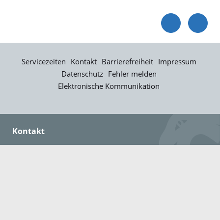
Servicezeiten
Kontakt
Barrierefreiheit
Impressum
Datenschutz
Fehler melden
Elektronische Kommunikation
Kontakt
Landratsamt Ortenaukreis
Badstraße 20
77652 Offenburg
Telefon: 0781 805-0
Fax: 0781 805-1211