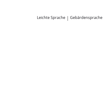
Newsroom
Pressemitteilungen
Öffentliche Zustellungen
Leichte Sprache
|
Gebärdensprache