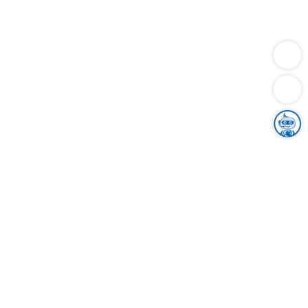
Dienstleistungen
Bauen
Lebensunterhalt & Soziales
Verkehr
Familie
Migration & Integration
Sicherheit & Ordnung
Wirtschaft
Gesundheit
Umwelt
Unsere Ämter
Landkreis & Verwaltung
Der Ortenaukreis
Gesundheit, Sicherheit & Soziales
Bildung
Zuwanderung
Ländlicher Raum
Klimaschutz
Tourismus
Bekanntmachungen
Gleichstellung von Frauen und Männern
Grenzüberschreitende Zusammenarbeit
Kreistag
Kreistagsinformationssystem
Kreisrecht
Kreistagswahl
Karriere
Stellenangebote
Eventkalender
Ausbildung
Studium
Praktikum
Freiwilligendienst
Unser Leitbild