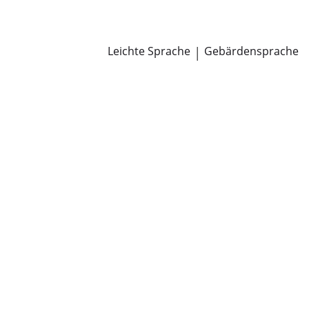
Newsroom
Pressemitteilungen
Öffentliche Zustellungen
Leichte Sprache
|
Gebärdensprache