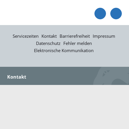
Servicezeiten
Kontakt
Barrierefreiheit
Impressum
Datenschutz
Fehler melden
Elektronische Kommunikation
Kontakt
Landratsamt Ortenaukreis
Badstraße 20
77652 Offenburg
Telefon: 0781 805-0
Fax: 0781 805-1211