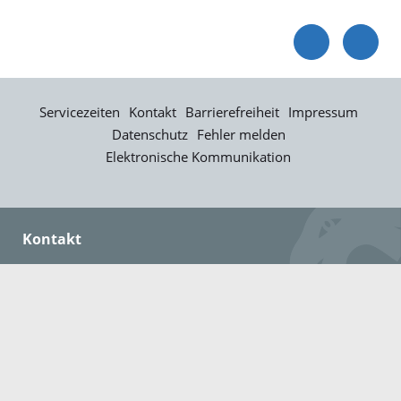
Servicezeiten
Kontakt
Barrierefreiheit
Impressum
Datenschutz
Fehler melden
Elektronische Kommunikation
Kontakt
Landratsamt Ortenaukreis
Badstraße 20
77652 Offenburg
Telefon: 0781 805-0
Fax: 0781 805-1211