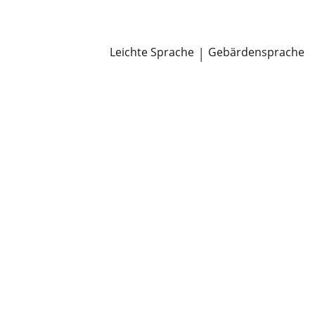
Newsroom
Pressemitteilungen
Öffentliche Zustellungen
Leichte Sprache
|
Gebärdensprache