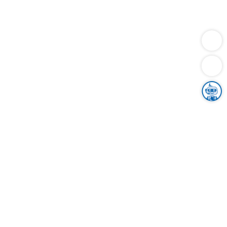
Dienstleistungen
Bauen
Lebensunterhalt & Soziales
Verkehr
Familie
Migration & Integration
Sicherheit & Ordnung
Wirtschaft
Gesundheit
Umwelt
Unsere Ämter
Landkreis & Verwaltung
Der Ortenaukreis
Gesundheit, Sicherheit & Soziales
Bildung
Zuwanderung
Ländlicher Raum
Klimaschutz
Tourismus
Bekanntmachungen
Gleichstellung von Frauen und Männern
Grenzüberschreitende Zusammenarbeit
Kreistag
Kreistagsinformationssystem
Kreisrecht
Kreistagswahl
Karriere
Stellenangebote
Eventkalender
Ausbildung
Studium
Praktikum
Freiwilligendienst
Unser Leitbild