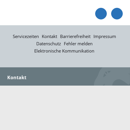
Servicezeiten
Kontakt
Barrierefreiheit
Impressum
Datenschutz
Fehler melden
Elektronische Kommunikation
Kontakt
Landratsamt Ortenaukreis
Badstraße 20
77652 Offenburg
Telefon: 0781 805-0
Fax: 0781 805-1211