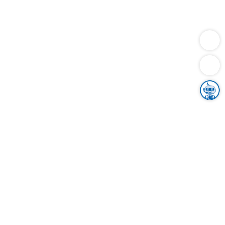
Dienstleistungen
Bauen
Lebensunterhalt & Soziales
Verkehr
Familie
Migration & Integration
Sicherheit & Ordnung
Wirtschaft
Gesundheit
Umwelt
Unsere Ämter
Landkreis & Verwaltung
Der Ortenaukreis
Gesundheit, Sicherheit & Soziales
Bildung
Zuwanderung
Ländlicher Raum
Klimaschutz
Tourismus
Bekanntmachungen
Gleichstellung von Frauen und Männern
Grenzüberschreitende Zusammenarbeit
Kreistag
Kreistagsinformationssystem
Kreisrecht
Kreistagswahl
Karriere
Stellenangebote
Eventkalender
Ausbildung
Studium
Praktikum
Freiwilligendienst
Unser Leitbild