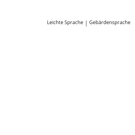
Newsroom
Pressemitteilungen
Öffentliche Zustellungen
Leichte Sprache
|
Gebärdensprache