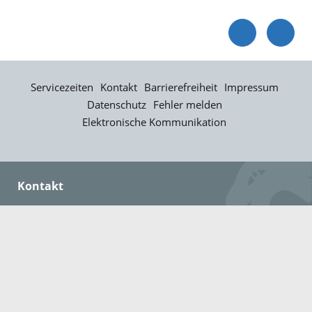
Servicezeiten
Kontakt
Barrierefreiheit
Impressum
Datenschutz
Fehler melden
Elektronische Kommunikation
Kontakt
Landratsamt Ortenaukreis
Badstraße 20
77652 Offenburg
Telefon: 0781 805-0
Fax: 0781 805-1211