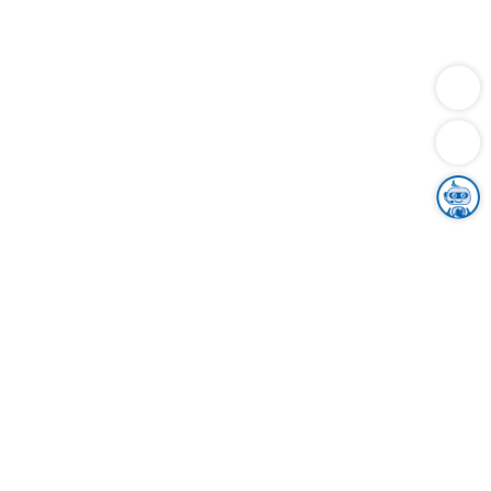
Dienstleistungen
Bauen
Lebensunterhalt & Soziales
Verkehr
Familie
Migration & Integration
Sicherheit & Ordnung
Wirtschaft
Gesundheit
Umwelt
Unsere Ämter
Landkreis & Verwaltung
Der Ortenaukreis
Gesundheit, Sicherheit & Soziales
Bildung
Zuwanderung
Ländlicher Raum
Klimaschutz
Tourismus
Bekanntmachungen
Gleichstellung von Frauen und Männern
Grenzüberschreitende Zusammenarbeit
Kreistag
Kreistagsinformationssystem
Kreisrecht
Kreistagswahl
Karriere
Stellenangebote
Eventkalender
Ausbildung
Studium
Praktikum
Freiwilligendienst
Unser Leitbild