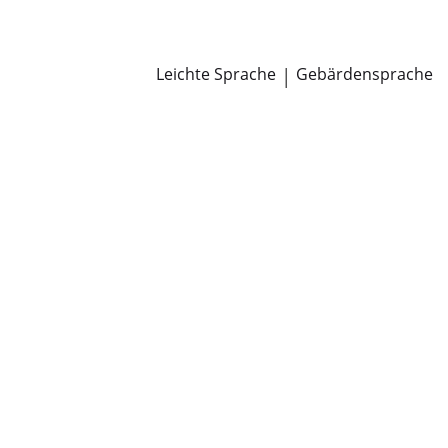
Newsroom
Pressemitteilungen
Öffentliche Zustellungen
Leichte Sprache
|
Gebärdensprache