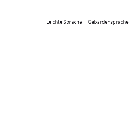
Newsroom
Pressemitteilungen
Öffentliche Zustellungen
Leichte Sprache
|
Gebärdensprache