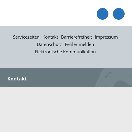
Servicezeiten
Kontakt
Barrierefreiheit
Impressum
Datenschutz
Fehler melden
Elektronische Kommunikation
Kontakt
Landratsamt Ortenaukreis
Badstraße 20
77652 Offenburg
Telefon: 0781 805-0
Fax: 0781 805-1211