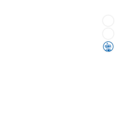
Dienstleistungen
Bauen
Lebensunterhalt & Soziales
Verkehr
Familie
Migration & Integration
Sicherheit & Ordnung
Wirtschaft
Gesundheit
Umwelt
Unsere Ämter
Landkreis & Verwaltung
Der Ortenaukreis
Gesundheit, Sicherheit & Soziales
Bildung
Zuwanderung
Ländlicher Raum
Klimaschutz
Tourismus
Bekanntmachungen
Gleichstellung von Frauen und Männern
Grenzüberschreitende Zusammenarbeit
Kreistag
Kreistagsinformationssystem
Kreisrecht
Kreistagswahl
Karriere
Stellenangebote
Eventkalender
Ausbildung
Studium
Praktikum
Freiwilligendienst
Unser Leitbild