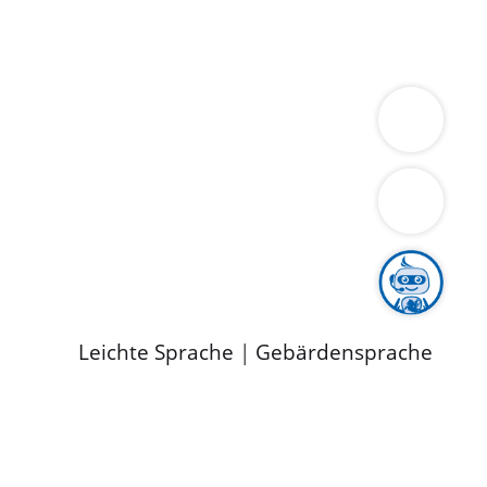
ung
Wirtschaft
Gesundheit
Umwelt
limaschutz
Tourismus
Bekanntmachungen
ild
Leichte Sprache
|
Gebärdensprache