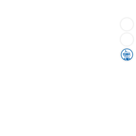
Dienstleistungen
Bauen
Lebensunterhalt & Soziales
Verkehr
Familie
Migration & Integration
Sicherheit & Ordnung
Wirtschaft
Gesundheit
Umwelt
Unsere Ämter
Landkreis & Verwaltung
Der Ortenaukreis
Gesundheit, Sicherheit & Soziales
Bildung
Zuwanderung
Ländlicher Raum
Klimaschutz
Tourismus
Bekanntmachungen
Gleichstellung von Frauen und Männern
Grenzüberschreitende Zusammenarbeit
Kreistag
Kreistagsinformationssystem
Kreisrecht
Kreistagswahl
Karriere
Stellenangebote
Eventkalender
Ausbildung
Studium
Praktikum
Freiwilligendienst
Unser Leitbild