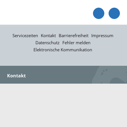
Servicezeiten
Kontakt
Barrierefreiheit
Impressum
Datenschutz
Fehler melden
Elektronische Kommunikation
Kontakt
Landratsamt Ortenaukreis
Badstraße 20
77652 Offenburg
Telefon: 0781 805-0
Fax: 0781 805-1211