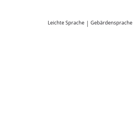
Newsroom
Pressemitteilungen
Öffentliche Zustellungen
Leichte Sprache
|
Gebärdensprache