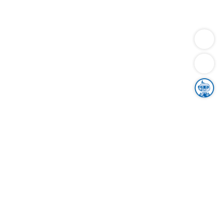
Dienstleistungen
Bauen
Lebensunterhalt & Soziales
Verkehr
Familie
Migration & Integration
Sicherheit & Ordnung
Wirtschaft
Gesundheit
Umwelt
Unsere Ämter
Landkreis & Verwaltung
Der Ortenaukreis
Gesundheit, Sicherheit & Soziales
Bildung
Zuwanderung
Ländlicher Raum
Klimaschutz
Tourismus
Bekanntmachungen
Gleichstellung von Frauen und Männern
Grenzüberschreitende Zusammenarbeit
Kreistag
Kreistagsinformationssystem
Kreisrecht
Kreistagswahl
Karriere
Stellenangebote
Eventkalender
Ausbildung
Studium
Praktikum
Freiwilligendienst
Unser Leitbild