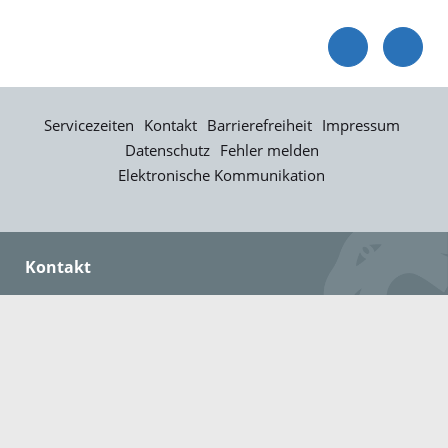
Servicezeiten
Kontakt
Barrierefreiheit
Impressum
Datenschutz
Fehler melden
Elektronische Kommunikation
Kontakt
Landratsamt Ortenaukreis
Badstraße 20
77652 Offenburg
Telefon: 0781 805-0
Fax: 0781 805-1211