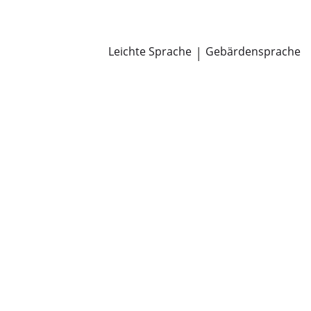
Newsroom
Pressemitteilungen
Öffentliche Zustellungen
Leichte Sprache
|
Gebärdensprache