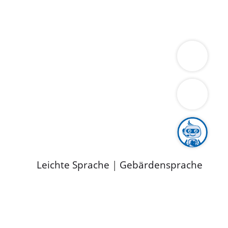
ung
Wirtschaft
Gesundheit
Umwelt
limaschutz
Tourismus
Bekanntmachungen
ild
Leichte Sprache
|
Gebärdensprache