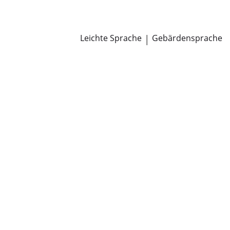
Newsroom
Pressemitteilungen
Öffentliche Zustellungen
Leichte Sprache
|
Gebärdensprache