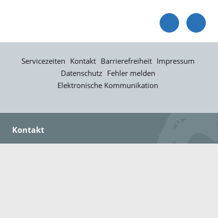
Servicezeiten
Kontakt
Barrierefreiheit
Impressum
Datenschutz
Fehler melden
Elektronische Kommunikation
Kontakt
Landratsamt Ortenaukreis
Badstraße 20
77652 Offenburg
Telefon: 0781 805-0
Fax: 0781 805-1211