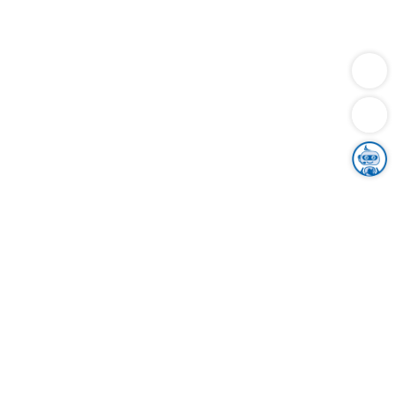
Dienstleistungen
Bauen
Lebensunterhalt & Soziales
Verkehr
Familie
Migration & Integration
Sicherheit & Ordnung
Wirtschaft
Gesundheit
Umwelt
Unsere Ämter
Landkreis & Verwaltung
Der Ortenaukreis
Gesundheit, Sicherheit & Soziales
Bildung
Zuwanderung
Ländlicher Raum
Klimaschutz
Tourismus
Bekanntmachungen
Gleichstellung von Frauen und Männern
Grenzüberschreitende Zusammenarbeit
Kreistag
Kreistagsinformationssystem
Kreisrecht
Kreistagswahl
Karriere
Stellenangebote
Eventkalender
Ausbildung
Studium
Praktikum
Freiwilligendienst
Unser Leitbild