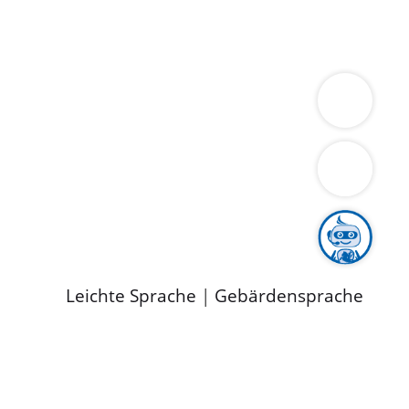
ung
Wirtschaft
Gesundheit
Umwelt
limaschutz
Tourismus
Bekanntmachungen
ild
Leichte Sprache
|
Gebärdensprache