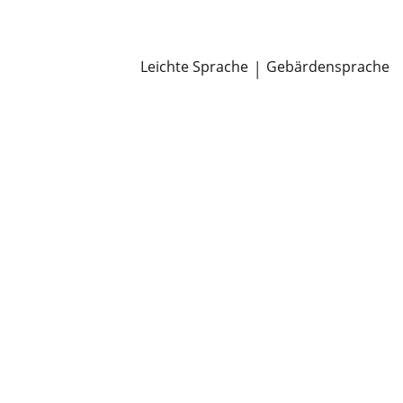
Newsroom
Pressemitteilungen
Öffentliche Zustellungen
Leichte Sprache
|
Gebärdensprache