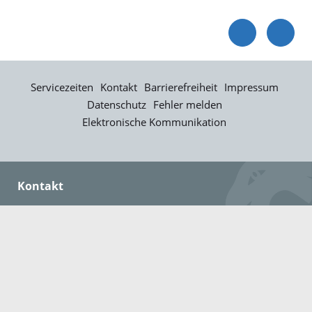
Servicezeiten
Kontakt
Barrierefreiheit
Impressum
Datenschutz
Fehler melden
Elektronische Kommunikation
Kontakt
Landratsamt Ortenaukreis
Badstraße 20
77652 Offenburg
Telefon: 0781 805-0
Fax: 0781 805-1211