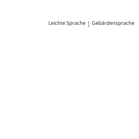
Newsroom
Pressemitteilungen
Öffentliche Zustellungen
Leichte Sprache
|
Gebärdensprache