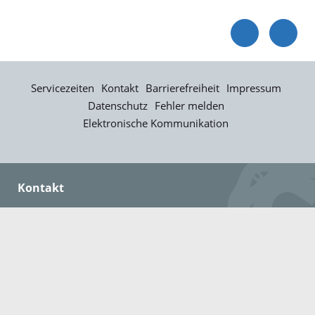
Servicezeiten
Kontakt
Barrierefreiheit
Impressum
Datenschutz
Fehler melden
Elektronische Kommunikation
Kontakt
Landratsamt Ortenaukreis
Badstraße 20
77652 Offenburg
Telefon: 0781 805-0
Fax: 0781 805-1211