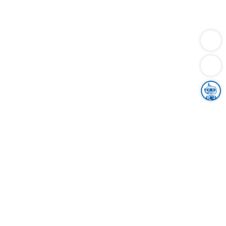
Dienstleistungen
Bauen
Lebensunterhalt & Soziales
Verkehr
Familie
Migration & Integration
Sicherheit & Ordnung
Wirtschaft
Gesundheit
Umwelt
Unsere Ämter
Landkreis & Verwaltung
Der Ortenaukreis
Gesundheit, Sicherheit & Soziales
Bildung
Zuwanderung
Ländlicher Raum
Klimaschutz
Tourismus
Bekanntmachungen
Gleichstellung von Frauen und Männern
Grenzüberschreitende Zusammenarbeit
Kreistag
Kreistagsinformationssystem
Kreisrecht
Kreistagswahl
Karriere
Stellenangebote
Eventkalender
Ausbildung
Studium
Praktikum
Freiwilligendienst
Unser Leitbild