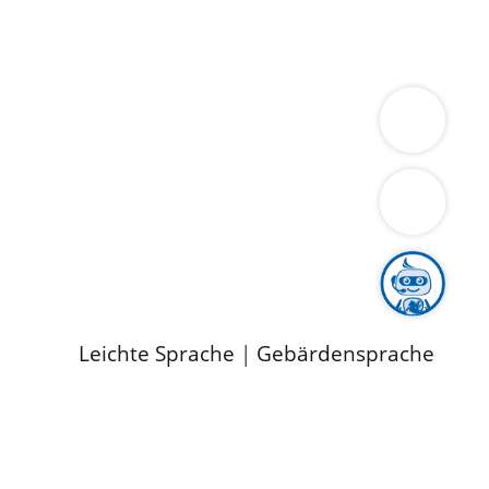
ung
Wirtschaft
Gesundheit
Umwelt
limaschutz
Tourismus
Bekanntmachungen
ild
Leichte Sprache
|
Gebärdensprache