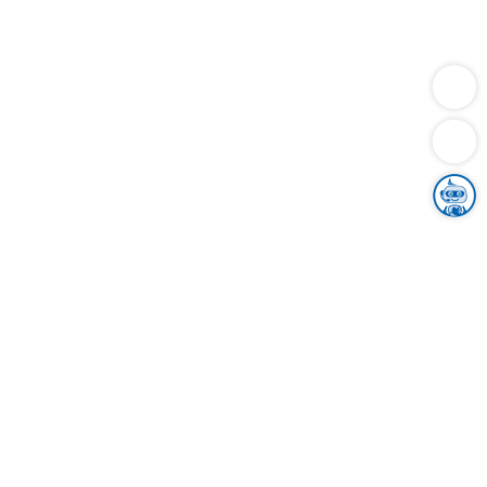
Dienstleistungen
Bauen
Lebensunterhalt & Soziales
Verkehr
Familie
Migration & Integration
Sicherheit & Ordnung
Wirtschaft
Gesundheit
Umwelt
Unsere Ämter
Landkreis & Verwaltung
Der Ortenaukreis
Gesundheit, Sicherheit & Soziales
Bildung
Zuwanderung
Ländlicher Raum
Klimaschutz
Tourismus
Bekanntmachungen
Gleichstellung von Frauen und Männern
Grenzüberschreitende Zusammenarbeit
Kreistag
Kreistagsinformationssystem
Kreisrecht
Kreistagswahl
Karriere
Stellenangebote
Eventkalender
Ausbildung
Studium
Praktikum
Freiwilligendienst
Unser Leitbild