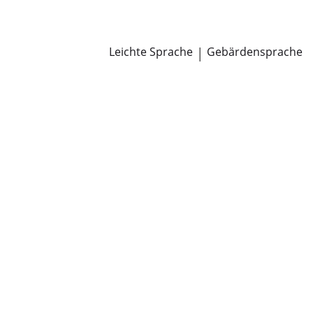
Newsroom
Pressemitteilungen
Öffentliche Zustellungen
Leichte Sprache
|
Gebärdensprache