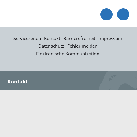
Servicezeiten
Kontakt
Barrierefreiheit
Impressum
Datenschutz
Fehler melden
Elektronische Kommunikation
Kontakt
Landratsamt Ortenaukreis
Badstraße 20
77652 Offenburg
Telefon: 0781 805-0
Fax: 0781 805-1211