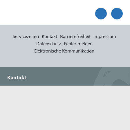
Servicezeiten
Kontakt
Barrierefreiheit
Impressum
Datenschutz
Fehler melden
Elektronische Kommunikation
Kontakt
Landratsamt Ortenaukreis
Badstraße 20
77652 Offenburg
Telefon: 0781 805-0
Fax: 0781 805-1211