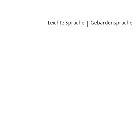
Newsroom
Pressemitteilungen
Öffentliche Zustellungen
Leichte Sprache
|
Gebärdensprache