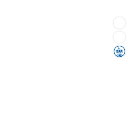
Dienstleistungen
Bauen
Lebensunterhalt & Soziales
Verkehr
Familie
Migration & Integration
Sicherheit & Ordnung
Wirtschaft
Gesundheit
Umwelt
Unsere Ämter
Landkreis & Verwaltung
Der Ortenaukreis
Gesundheit, Sicherheit & Soziales
Bildung
Zuwanderung
Ländlicher Raum
Klimaschutz
Tourismus
Bekanntmachungen
Gleichstellung von Frauen und Männern
Grenzüberschreitende Zusammenarbeit
Kreistag
Kreistagsinformationssystem
Kreisrecht
Kreistagswahl
Karriere
Stellenangebote
Eventkalender
Ausbildung
Studium
Praktikum
Freiwilligendienst
Unser Leitbild