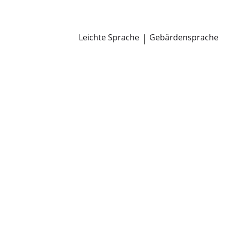
Newsroom
Pressemitteilungen
Öffentliche Zustellungen
Leichte Sprache
|
Gebärdensprache