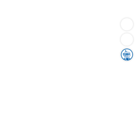
Dienstleistungen
Bauen
Lebensunterhalt & Soziales
Verkehr
Familie
Migration & Integration
Sicherheit & Ordnung
Wirtschaft
Gesundheit
Umwelt
Unsere Ämter
Landkreis & Verwaltung
Der Ortenaukreis
Gesundheit, Sicherheit & Soziales
Bildung
Zuwanderung
Ländlicher Raum
Klimaschutz
Tourismus
Bekanntmachungen
Gleichstellung von Frauen und Männern
Grenzüberschreitende Zusammenarbeit
Kreistag
Kreistagsinformationssystem
Kreisrecht
Kreistagswahl
Karriere
Stellenangebote
Eventkalender
Ausbildung
Studium
Praktikum
Freiwilligendienst
Unser Leitbild