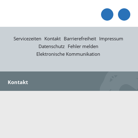
Servicezeiten
Kontakt
Barrierefreiheit
Impressum
Datenschutz
Fehler melden
Elektronische Kommunikation
Kontakt
Landratsamt Ortenaukreis
Badstraße 20
77652 Offenburg
Telefon: 0781 805-0
Fax: 0781 805-1211