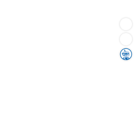
Dienstleistungen
Bauen
Lebensunterhalt & Soziales
Verkehr
Familie
Migration & Integration
Sicherheit & Ordnung
Wirtschaft
Gesundheit
Umwelt
Unsere Ämter
Landkreis & Verwaltung
Der Ortenaukreis
Gesundheit, Sicherheit & Soziales
Bildung
Zuwanderung
Ländlicher Raum
Klimaschutz
Tourismus
Bekanntmachungen
Gleichstellung von Frauen und Männern
Grenzüberschreitende Zusammenarbeit
Kreistag
Kreistagsinformationssystem
Kreisrecht
Kreistagswahl
Karriere
Stellenangebote
Eventkalender
Ausbildung
Studium
Praktikum
Freiwilligendienst
Unser Leitbild