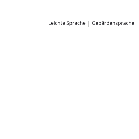
Newsroom
Pressemitteilungen
Öffentliche Zustellungen
Leichte Sprache
|
Gebärdensprache