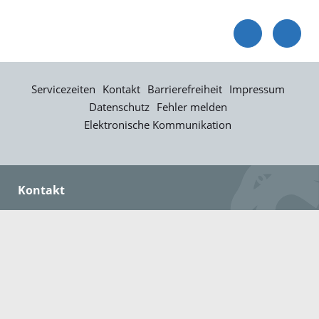
Servicezeiten
Kontakt
Barrierefreiheit
Impressum
Datenschutz
Fehler melden
Elektronische Kommunikation
Kontakt
Landratsamt Ortenaukreis
Badstraße 20
77652 Offenburg
Telefon: 0781 805-0
Fax: 0781 805-1211