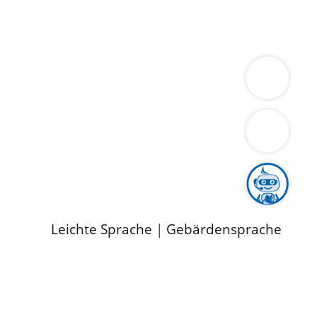
ung
Wirtschaft
Gesundheit
Umwelt
limaschutz
Tourismus
Bekanntmachungen
ild
Leichte Sprache
|
Gebärdensprache