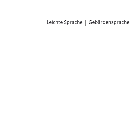
Newsroom
Pressemitteilungen
Öffentliche Zustellungen
Leichte Sprache
|
Gebärdensprache