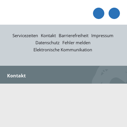
Servicezeiten
Kontakt
Barrierefreiheit
Impressum
Datenschutz
Fehler melden
Elektronische Kommunikation
Kontakt
Landratsamt Ortenaukreis
Badstraße 20
77652 Offenburg
Telefon: 0781 805-0
Fax: 0781 805-1211