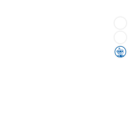
Dienstleistungen
Bauen
Lebensunterhalt & Soziales
Verkehr
Familie
Migration & Integration
Sicherheit & Ordnung
Wirtschaft
Gesundheit
Umwelt
Unsere Ämter
Landkreis & Verwaltung
Der Ortenaukreis
Gesundheit, Sicherheit & Soziales
Bildung
Zuwanderung
Ländlicher Raum
Klimaschutz
Tourismus
Bekanntmachungen
Gleichstellung von Frauen und Männern
Grenzüberschreitende Zusammenarbeit
Kreistag
Kreistagsinformationssystem
Kreisrecht
Kreistagswahl
Karriere
Stellenangebote
Eventkalender
Ausbildung
Studium
Praktikum
Freiwilligendienst
Unser Leitbild