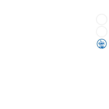
Dienstleistungen
Bauen
Lebensunterhalt & Soziales
Verkehr
Familie
Migration & Integration
Sicherheit & Ordnung
Wirtschaft
Gesundheit
Umwelt
Unsere Ämter
Landkreis & Verwaltung
Der Ortenaukreis
Gesundheit, Sicherheit & Soziales
Bildung
Zuwanderung
Ländlicher Raum
Klimaschutz
Tourismus
Bekanntmachungen
Gleichstellung von Frauen und Männern
Grenzüberschreitende Zusammenarbeit
Kreistag
Kreistagsinformationssystem
Kreisrecht
Kreistagswahl
Karriere
Stellenangebote
Eventkalender
Ausbildung
Studium
Praktikum
Freiwilligendienst
Unser Leitbild