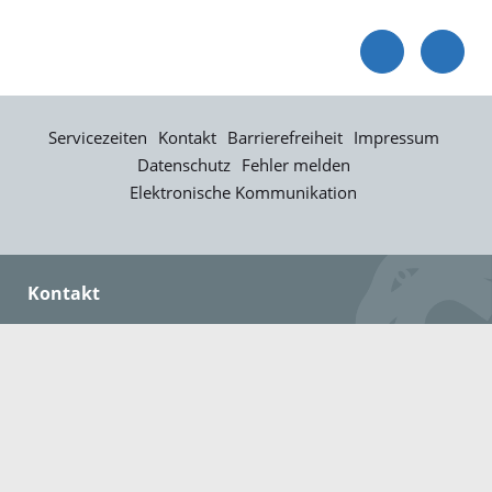
Servicezeiten
Kontakt
Barrierefreiheit
Impressum
Datenschutz
Fehler melden
Elektronische Kommunikation
Kontakt
Landratsamt Ortenaukreis
Badstraße 20
77652 Offenburg
Telefon: 0781 805-0
Fax: 0781 805-1211