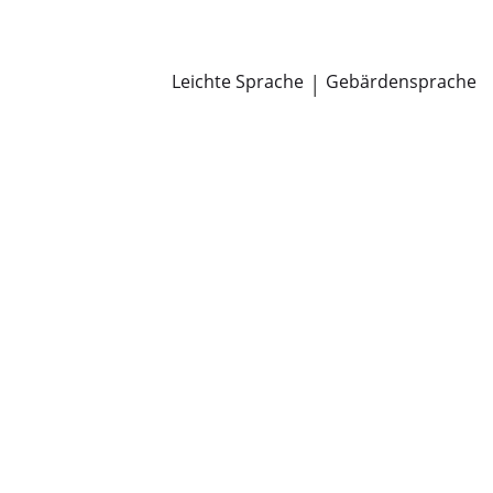
Newsroom
Pressemitteilungen
Öffentliche Zustellungen
Leichte Sprache
|
Gebärdensprache