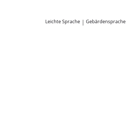
Newsroom
Pressemitteilungen
Öffentliche Zustellungen
Leichte Sprache
|
Gebärdensprache