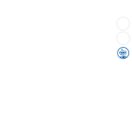
Dienstleistungen
Bauen
Lebensunterhalt & Soziales
Verkehr
Familie
Migration & Integration
Sicherheit & Ordnung
Wirtschaft
Gesundheit
Umwelt
Unsere Ämter
Landkreis & Verwaltung
Der Ortenaukreis
Gesundheit, Sicherheit & Soziales
Bildung
Zuwanderung
Ländlicher Raum
Klimaschutz
Tourismus
Bekanntmachungen
Gleichstellung von Frauen und Männern
Grenzüberschreitende Zusammenarbeit
Kreistag
Kreistagsinformationssystem
Kreisrecht
Kreistagswahl
Karriere
Stellenangebote
Eventkalender
Ausbildung
Studium
Praktikum
Freiwilligendienst
Unser Leitbild