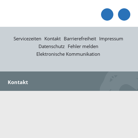
Servicezeiten
Kontakt
Barrierefreiheit
Impressum
Datenschutz
Fehler melden
Elektronische Kommunikation
Kontakt
Landratsamt Ortenaukreis
Badstraße 20
77652 Offenburg
Telefon: 0781 805-0
Fax: 0781 805-1211