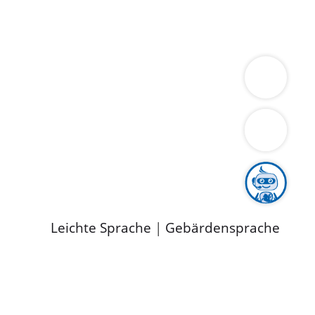
ung
Wirtschaft
Gesundheit
Umwelt
limaschutz
Tourismus
Bekanntmachungen
ild
Leichte Sprache
|
Gebärdensprache