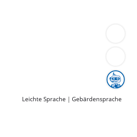
ung
Wirtschaft
Gesundheit
Umwelt
limaschutz
Tourismus
Bekanntmachungen
ild
Leichte Sprache
|
Gebärdensprache