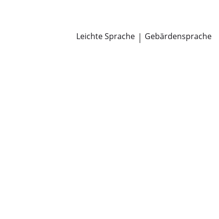
Newsroom
Pressemitteilungen
Öffentliche Zustellungen
Leichte Sprache
|
Gebärdensprache