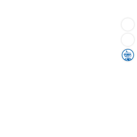
Dienstleistungen
Bauen
Lebensunterhalt & Soziales
Verkehr
Familie
Migration & Integration
Sicherheit & Ordnung
Wirtschaft
Gesundheit
Umwelt
Unsere Ämter
Landkreis & Verwaltung
Der Ortenaukreis
Gesundheit, Sicherheit & Soziales
Bildung
Zuwanderung
Ländlicher Raum
Klimaschutz
Tourismus
Bekanntmachungen
Gleichstellung von Frauen und Männern
Grenzüberschreitende Zusammenarbeit
Kreistag
Kreistagsinformationssystem
Kreisrecht
Kreistagswahl
Karriere
Stellenangebote
Eventkalender
Ausbildung
Studium
Praktikum
Freiwilligendienst
Unser Leitbild