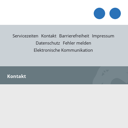
Servicezeiten
Kontakt
Barrierefreiheit
Impressum
Datenschutz
Fehler melden
Elektronische Kommunikation
Kontakt
Landratsamt Ortenaukreis
Badstraße 20
77652 Offenburg
Telefon: 0781 805-0
Fax: 0781 805-1211