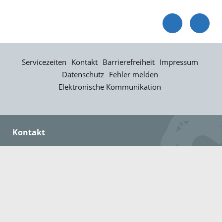
Servicezeiten
Kontakt
Barrierefreiheit
Impressum
Datenschutz
Fehler melden
Elektronische Kommunikation
Kontakt
Landratsamt Ortenaukreis
Badstraße 20
77652 Offenburg
Telefon: 0781 805-0
Fax: 0781 805-1211