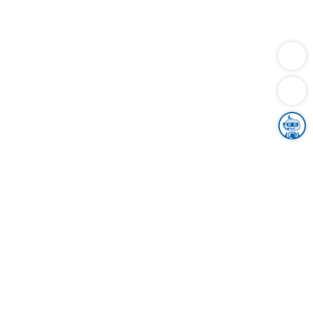
Dienstleistungen
Bauen
Lebensunterhalt & Soziales
Verkehr
Familie
Migration & Integration
Sicherheit & Ordnung
Wirtschaft
Gesundheit
Umwelt
Unsere Ämter
Landkreis & Verwaltung
Der Ortenaukreis
Gesundheit, Sicherheit & Soziales
Bildung
Zuwanderung
Ländlicher Raum
Klimaschutz
Tourismus
Bekanntmachungen
Gleichstellung von Frauen und Männern
Grenzüberschreitende Zusammenarbeit
Kreistag
Kreistagsinformationssystem
Kreisrecht
Kreistagswahl
Karriere
Stellenangebote
Eventkalender
Ausbildung
Studium
Praktikum
Freiwilligendienst
Unser Leitbild