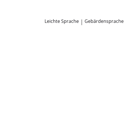
Newsroom
Pressemitteilungen
Öffentliche Zustellungen
Leichte Sprache
|
Gebärdensprache