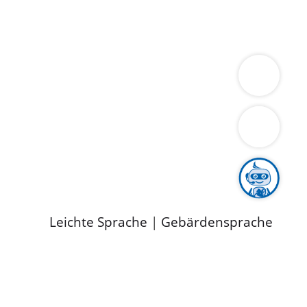
ung
Wirtschaft
Gesundheit
Umwelt
limaschutz
Tourismus
Bekanntmachungen
ild
Leichte Sprache
|
Gebärdensprache