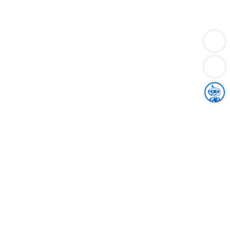
Dienstleistungen
Bauen
Lebensunterhalt & Soziales
Verkehr
Familie
Migration & Integration
Sicherheit & Ordnung
Wirtschaft
Gesundheit
Umwelt
Unsere Ämter
Landkreis & Verwaltung
Der Ortenaukreis
Gesundheit, Sicherheit & Soziales
Bildung
Zuwanderung
Ländlicher Raum
Klimaschutz
Tourismus
Bekanntmachungen
Gleichstellung von Frauen und Männern
Grenzüberschreitende Zusammenarbeit
Kreistag
Kreistagsinformationssystem
Kreisrecht
Kreistagswahl
Karriere
Stellenangebote
Eventkalender
Ausbildung
Studium
Praktikum
Freiwilligendienst
Unser Leitbild