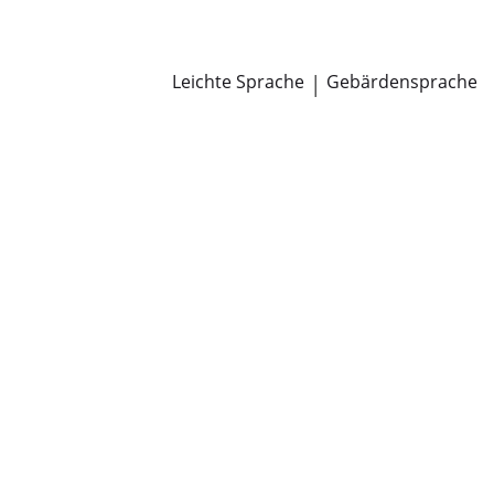
Newsroom
Pressemitteilungen
Öffentliche Zustellungen
Leichte Sprache
|
Gebärdensprache