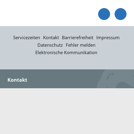
Servicezeiten
Kontakt
Barrierefreiheit
Impressum
Datenschutz
Fehler melden
Elektronische Kommunikation
Kontakt
Landratsamt Ortenaukreis
Badstraße 20
77652 Offenburg
Telefon: 0781 805-0
Fax: 0781 805-1211