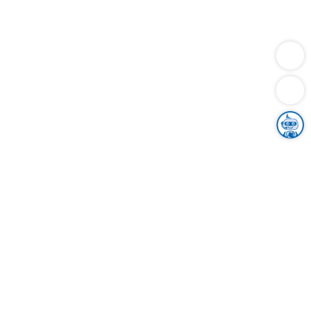
Dienstleistungen
Bauen
Lebensunterhalt & Soziales
Verkehr
Familie
Migration & Integration
Sicherheit & Ordnung
Wirtschaft
Gesundheit
Umwelt
Unsere Ämter
Landkreis & Verwaltung
Der Ortenaukreis
Gesundheit, Sicherheit & Soziales
Bildung
Zuwanderung
Ländlicher Raum
Klimaschutz
Tourismus
Bekanntmachungen
Gleichstellung von Frauen und Männern
Grenzüberschreitende Zusammenarbeit
Kreistag
Kreistagsinformationssystem
Kreisrecht
Kreistagswahl
Karriere
Stellenangebote
Eventkalender
Ausbildung
Studium
Praktikum
Freiwilligendienst
Unser Leitbild