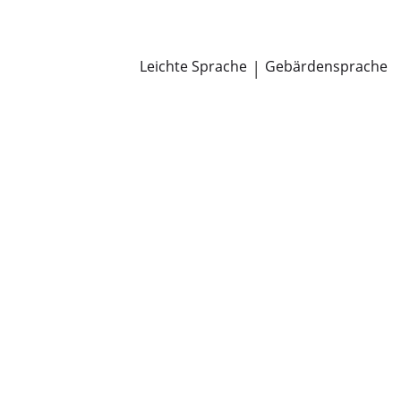
Newsroom
Pressemitteilungen
Öffentliche Zustellungen
Leichte Sprache
|
Gebärdensprache