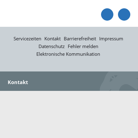
Servicezeiten
Kontakt
Barrierefreiheit
Impressum
Datenschutz
Fehler melden
Elektronische Kommunikation
Kontakt
Landratsamt Ortenaukreis
Badstraße 20
77652 Offenburg
Telefon: 0781 805-0
Fax: 0781 805-1211