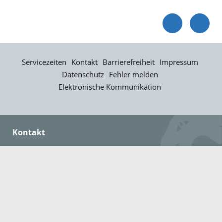
Servicezeiten
Kontakt
Barrierefreiheit
Impressum
Datenschutz
Fehler melden
Elektronische Kommunikation
Kontakt
Landratsamt Ortenaukreis
Badstraße 20
77652 Offenburg
Telefon: 0781 805-0
Fax: 0781 805-1211