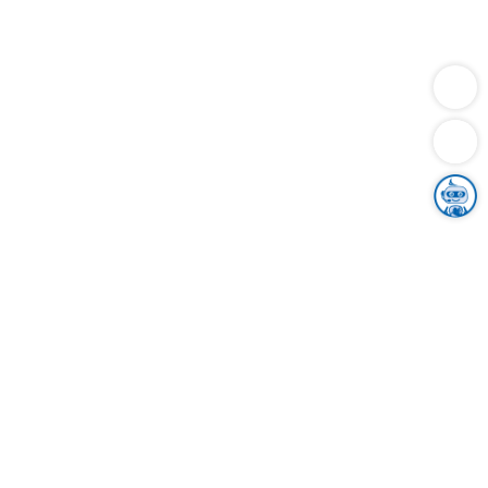
Dienstleistungen
Bauen
Lebensunterhalt & Soziales
Verkehr
Familie
Migration & Integration
Sicherheit & Ordnung
Wirtschaft
Gesundheit
Umwelt
Unsere Ämter
Landkreis & Verwaltung
Der Ortenaukreis
Gesundheit, Sicherheit & Soziales
Bildung
Zuwanderung
Ländlicher Raum
Klimaschutz
Tourismus
Bekanntmachungen
Gleichstellung von Frauen und Männern
Grenzüberschreitende Zusammenarbeit
Kreistag
Kreistagsinformationssystem
Kreisrecht
Kreistagswahl
Karriere
Stellenangebote
Eventkalender
Ausbildung
Studium
Praktikum
Freiwilligendienst
Unser Leitbild