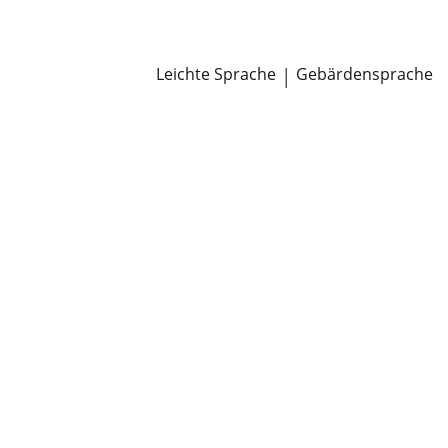
Newsroom
Pressemitteilungen
Öffentliche Zustellungen
Leichte Sprache
|
Gebärdensprache