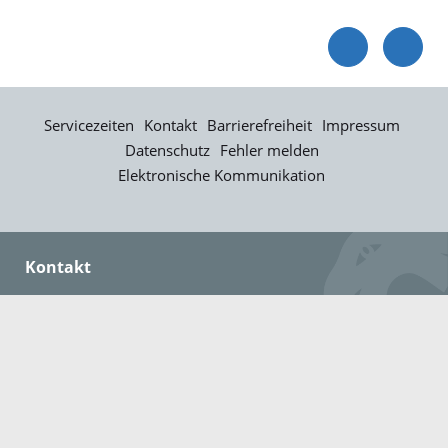
Servicezeiten
Kontakt
Barrierefreiheit
Impressum
Datenschutz
Fehler melden
Elektronische Kommunikation
Kontakt
Landratsamt Ortenaukreis
Badstraße 20
77652 Offenburg
Telefon: 0781 805-0
Fax: 0781 805-1211