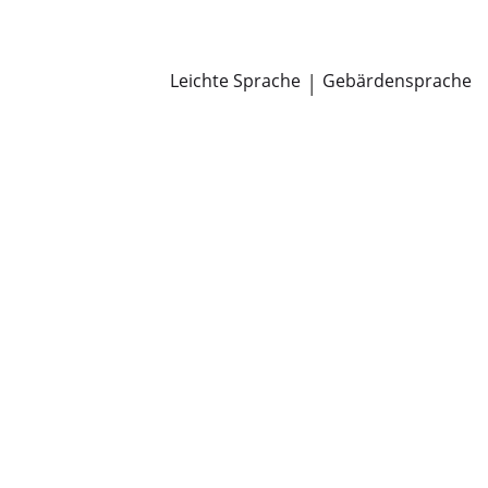
Newsroom
Pressemitteilungen
Öffentliche Zustellungen
Leichte Sprache
|
Gebärdensprache