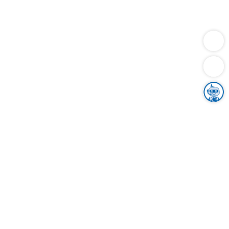
Dienstleistungen
Bauen
Lebensunterhalt & Soziales
Verkehr
Familie
Migration & Integration
Sicherheit & Ordnung
Wirtschaft
Gesundheit
Umwelt
Unsere Ämter
Landkreis & Verwaltung
Der Ortenaukreis
Gesundheit, Sicherheit & Soziales
Bildung
Zuwanderung
Ländlicher Raum
Klimaschutz
Tourismus
Bekanntmachungen
Gleichstellung von Frauen und Männern
Grenzüberschreitende Zusammenarbeit
Kreistag
Kreistagsinformationssystem
Kreisrecht
Kreistagswahl
Karriere
Stellenangebote
Eventkalender
Ausbildung
Studium
Praktikum
Freiwilligendienst
Unser Leitbild