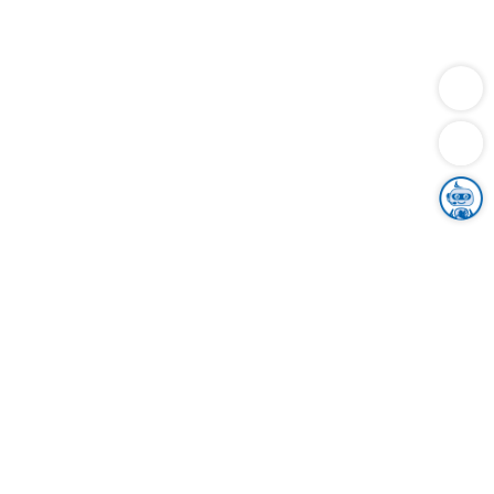
Dienstleistungen
Bauen
Lebensunterhalt & Soziales
Verkehr
Familie
Migration & Integration
Sicherheit & Ordnung
Wirtschaft
Gesundheit
Umwelt
Unsere Ämter
Landkreis & Verwaltung
Der Ortenaukreis
Gesundheit, Sicherheit & Soziales
Bildung
Zuwanderung
Ländlicher Raum
Klimaschutz
Tourismus
Bekanntmachungen
Gleichstellung von Frauen und Männern
Grenzüberschreitende Zusammenarbeit
Kreistag
Kreistagsinformationssystem
Kreisrecht
Kreistagswahl
Karriere
Stellenangebote
Eventkalender
Ausbildung
Studium
Praktikum
Freiwilligendienst
Unser Leitbild