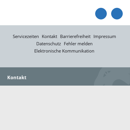
Servicezeiten
Kontakt
Barrierefreiheit
Impressum
Datenschutz
Fehler melden
Elektronische Kommunikation
Kontakt
Landratsamt Ortenaukreis
Badstraße 20
77652 Offenburg
Telefon: 0781 805-0
Fax: 0781 805-1211