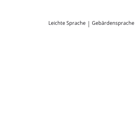
Newsroom
Pressemitteilungen
Öffentliche Zustellungen
Leichte Sprache
|
Gebärdensprache