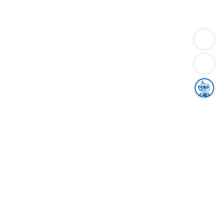
Dienstleistungen
Bauen
Lebensunterhalt & Soziales
Verkehr
Familie
Migration & Integration
Sicherheit & Ordnung
Wirtschaft
Gesundheit
Umwelt
Unsere Ämter
Landkreis & Verwaltung
Der Ortenaukreis
Gesundheit, Sicherheit & Soziales
Bildung
Zuwanderung
Ländlicher Raum
Klimaschutz
Tourismus
Bekanntmachungen
Gleichstellung von Frauen und Männern
Grenzüberschreitende Zusammenarbeit
Kreistag
Kreistagsinformationssystem
Kreisrecht
Kreistagswahl
Karriere
Stellenangebote
Eventkalender
Ausbildung
Studium
Praktikum
Freiwilligendienst
Unser Leitbild