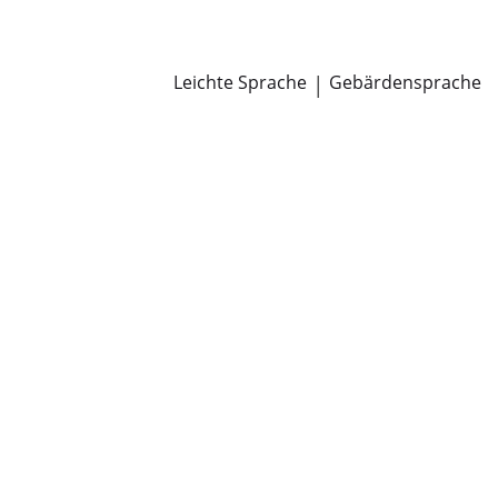
Newsroom
Pressemitteilungen
Öffentliche Zustellungen
Leichte Sprache
|
Gebärdensprache