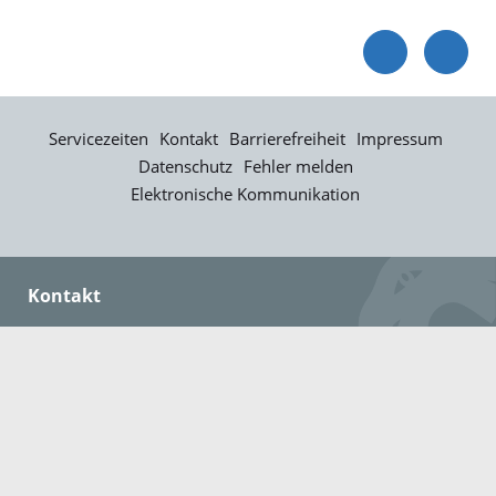
Servicezeiten
Kontakt
Barrierefreiheit
Impressum
Datenschutz
Fehler melden
Elektronische Kommunikation
Kontakt
Landratsamt Ortenaukreis
Badstraße 20
77652 Offenburg
Telefon: 0781 805-0
Fax: 0781 805-1211