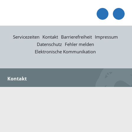
Servicezeiten
Kontakt
Barrierefreiheit
Impressum
Datenschutz
Fehler melden
Elektronische Kommunikation
Kontakt
Landratsamt Ortenaukreis
Badstraße 20
77652 Offenburg
Telefon: 0781 805-0
Fax: 0781 805-1211