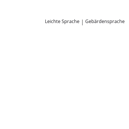
Newsroom
Pressemitteilungen
Öffentliche Zustellungen
Leichte Sprache
|
Gebärdensprache