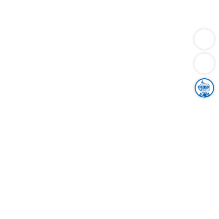
Dienstleistungen
Bauen
Lebensunterhalt & Soziales
Verkehr
Familie
Migration & Integration
Sicherheit & Ordnung
Wirtschaft
Gesundheit
Umwelt
Unsere Ämter
Landkreis & Verwaltung
Der Ortenaukreis
Gesundheit, Sicherheit & Soziales
Bildung
Zuwanderung
Ländlicher Raum
Klimaschutz
Tourismus
Bekanntmachungen
Gleichstellung von Frauen und Männern
Grenzüberschreitende Zusammenarbeit
Kreistag
Kreistagsinformationssystem
Kreisrecht
Kreistagswahl
Karriere
Stellenangebote
Eventkalender
Ausbildung
Studium
Praktikum
Freiwilligendienst
Unser Leitbild