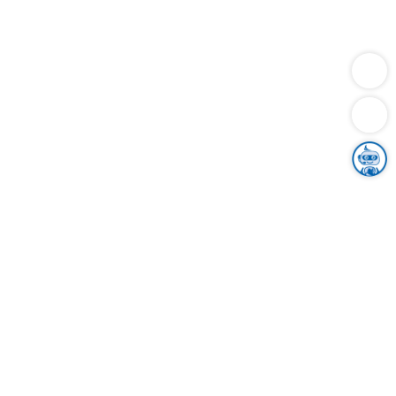
Dienstleistungen
Bauen
Lebensunterhalt & Soziales
Verkehr
Familie
Migration & Integration
Sicherheit & Ordnung
Wirtschaft
Gesundheit
Umwelt
Unsere Ämter
Landkreis & Verwaltung
Der Ortenaukreis
Gesundheit, Sicherheit & Soziales
Bildung
Zuwanderung
Ländlicher Raum
Klimaschutz
Tourismus
Bekanntmachungen
Gleichstellung von Frauen und Männern
Grenzüberschreitende Zusammenarbeit
Kreistag
Kreistagsinformationssystem
Kreisrecht
Kreistagswahl
Karriere
Stellenangebote
Eventkalender
Ausbildung
Studium
Praktikum
Freiwilligendienst
Unser Leitbild