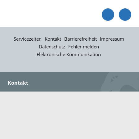
Servicezeiten
Kontakt
Barrierefreiheit
Impressum
Datenschutz
Fehler melden
Elektronische Kommunikation
Kontakt
Landratsamt Ortenaukreis
Badstraße 20
77652 Offenburg
Telefon: 0781 805-0
Fax: 0781 805-1211