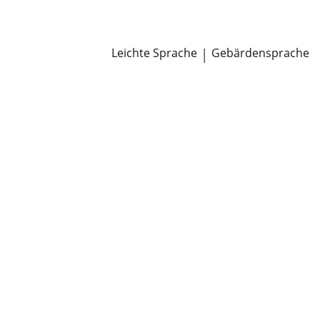
Newsroom
Pressemitteilungen
Öffentliche Zustellungen
Leichte Sprache
|
Gebärdensprache