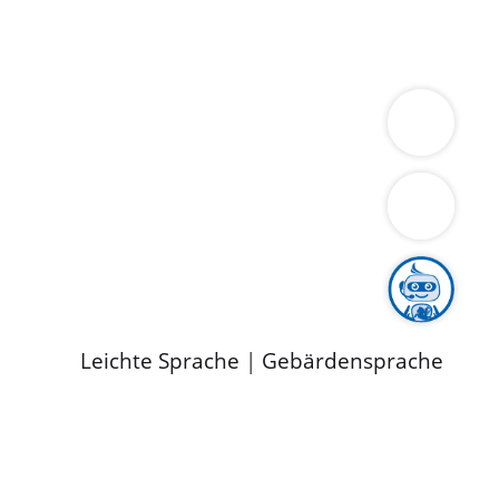
ung
Wirtschaft
Gesundheit
Umwelt
limaschutz
Tourismus
Bekanntmachungen
ild
Leichte Sprache
|
Gebärdensprache