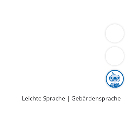
ung
Wirtschaft
Gesundheit
Umwelt
limaschutz
Tourismus
Bekanntmachungen
ild
Leichte Sprache
|
Gebärdensprache