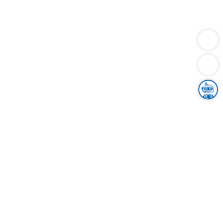
Dienstleistungen
Bauen
Lebensunterhalt & Soziales
Verkehr
Familie
Migration & Integration
Sicherheit & Ordnung
Wirtschaft
Gesundheit
Umwelt
Unsere Ämter
Landkreis & Verwaltung
Der Ortenaukreis
Gesundheit, Sicherheit & Soziales
Bildung
Zuwanderung
Ländlicher Raum
Klimaschutz
Tourismus
Bekanntmachungen
Gleichstellung von Frauen und Männern
Grenzüberschreitende Zusammenarbeit
Kreistag
Kreistagsinformationssystem
Kreisrecht
Kreistagswahl
Karriere
Stellenangebote
Eventkalender
Ausbildung
Studium
Praktikum
Freiwilligendienst
Unser Leitbild