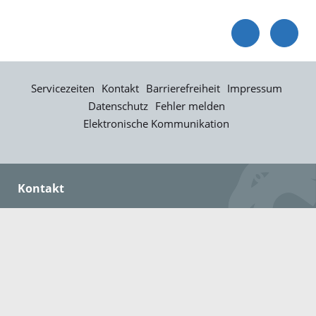
Servicezeiten
Kontakt
Barrierefreiheit
Impressum
Datenschutz
Fehler melden
Elektronische Kommunikation
Kontakt
Landratsamt Ortenaukreis
Badstraße 20
77652 Offenburg
Telefon: 0781 805-0
Fax: 0781 805-1211