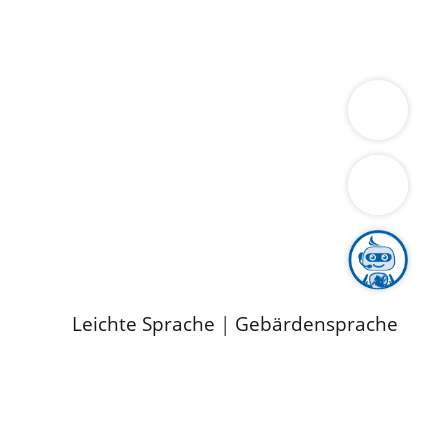
ung
Wirtschaft
Gesundheit
Umwelt
limaschutz
Tourismus
Bekanntmachungen
ild
Leichte Sprache
|
Gebärdensprache