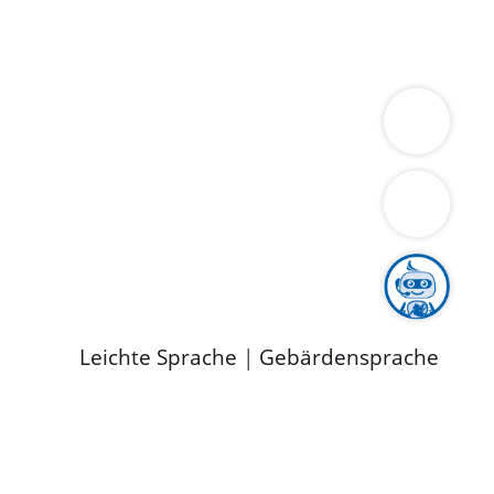
ung
Wirtschaft
Gesundheit
Umwelt
limaschutz
Tourismus
Bekanntmachungen
ild
Leichte Sprache
|
Gebärdensprache