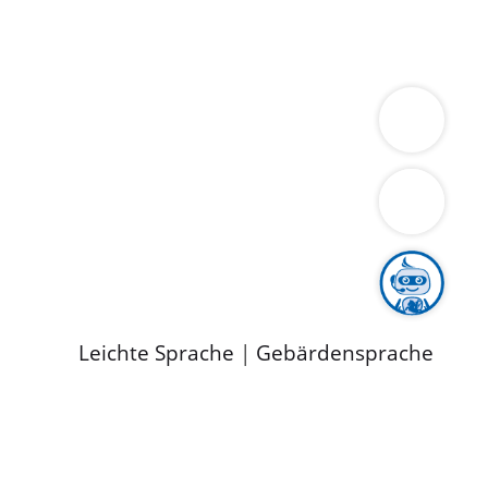
ung
Wirtschaft
Gesundheit
Umwelt
limaschutz
Tourismus
Bekanntmachungen
ild
Leichte Sprache
|
Gebärdensprache