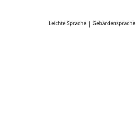
Newsroom
Pressemitteilungen
Öffentliche Zustellungen
Leichte Sprache
|
Gebärdensprache