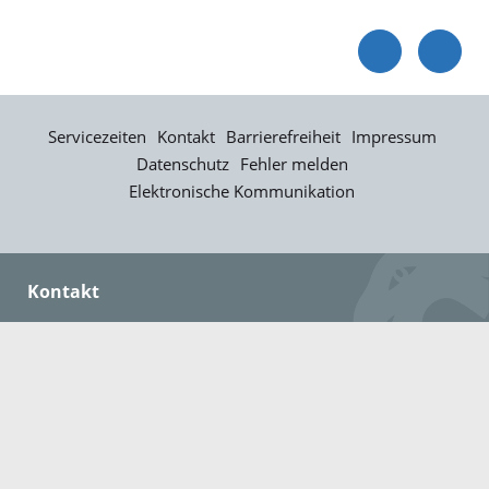
Servicezeiten
Kontakt
Barrierefreiheit
Impressum
Datenschutz
Fehler melden
Elektronische Kommunikation
Kontakt
Landratsamt Ortenaukreis
Badstraße 20
77652 Offenburg
Telefon: 0781 805-0
Fax: 0781 805-1211