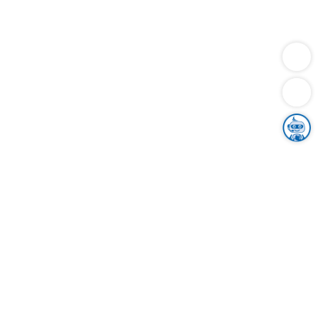
Dienstleistungen
Bauen
Lebensunterhalt & Soziales
Verkehr
Familie
Migration & Integration
Sicherheit & Ordnung
Wirtschaft
Gesundheit
Umwelt
Unsere Ämter
Landkreis & Verwaltung
Der Ortenaukreis
Gesundheit, Sicherheit & Soziales
Bildung
Zuwanderung
Ländlicher Raum
Klimaschutz
Tourismus
Bekanntmachungen
Gleichstellung von Frauen und Männern
Grenzüberschreitende Zusammenarbeit
Kreistag
Kreistagsinformationssystem
Kreisrecht
Kreistagswahl
Karriere
Stellenangebote
Eventkalender
Ausbildung
Studium
Praktikum
Freiwilligendienst
Unser Leitbild