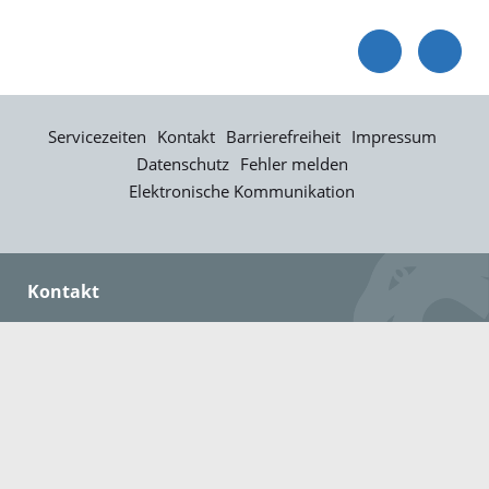
Servicezeiten
Kontakt
Barrierefreiheit
Impressum
Datenschutz
Fehler melden
Elektronische Kommunikation
Kontakt
Landratsamt Ortenaukreis
Badstraße 20
77652 Offenburg
Telefon: 0781 805-0
Fax: 0781 805-1211