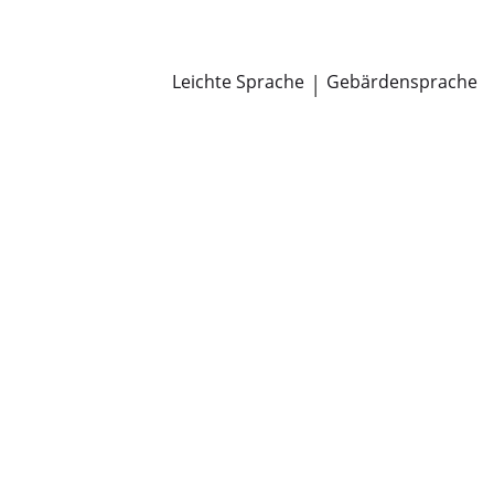
Newsroom
Pressemitteilungen
Öffentliche Zustellungen
Leichte Sprache
|
Gebärdensprache