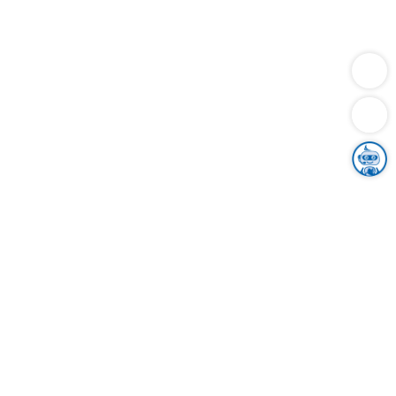
Dienstleistungen
Bauen
Lebensunterhalt & Soziales
Verkehr
Familie
Migration & Integration
Sicherheit & Ordnung
Wirtschaft
Gesundheit
Umwelt
Unsere Ämter
Landkreis & Verwaltung
Der Ortenaukreis
Gesundheit, Sicherheit & Soziales
Bildung
Zuwanderung
Ländlicher Raum
Klimaschutz
Tourismus
Bekanntmachungen
Gleichstellung von Frauen und Männern
Grenzüberschreitende Zusammenarbeit
Kreistag
Kreistagsinformationssystem
Kreisrecht
Kreistagswahl
Karriere
Stellenangebote
Eventkalender
Ausbildung
Studium
Praktikum
Freiwilligendienst
Unser Leitbild