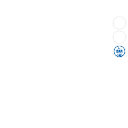
Dienstleistungen
Bauen
Lebensunterhalt & Soziales
Verkehr
Familie
Migration & Integration
Sicherheit & Ordnung
Wirtschaft
Gesundheit
Umwelt
Unsere Ämter
Landkreis & Verwaltung
Der Ortenaukreis
Gesundheit, Sicherheit & Soziales
Bildung
Zuwanderung
Ländlicher Raum
Klimaschutz
Tourismus
Bekanntmachungen
Gleichstellung von Frauen und Männern
Grenzüberschreitende Zusammenarbeit
Kreistag
Kreistagsinformationssystem
Kreisrecht
Kreistagswahl
Karriere
Stellenangebote
Eventkalender
Ausbildung
Studium
Praktikum
Freiwilligendienst
Unser Leitbild