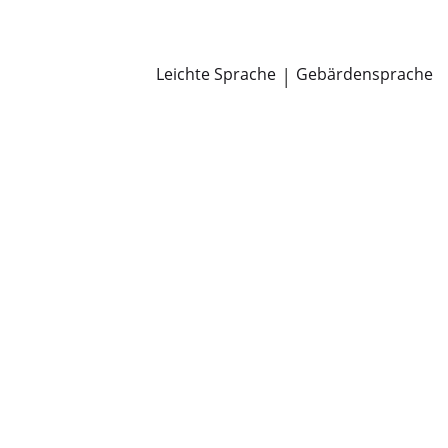
Newsroom
Pressemitteilungen
Öffentliche Zustellungen
Leichte Sprache
|
Gebärdensprache