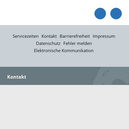
Servicezeiten
Kontakt
Barrierefreiheit
Impressum
Datenschutz
Fehler melden
Elektronische Kommunikation
Kontakt
Landratsamt Ortenaukreis
Badstraße 20
77652 Offenburg
Telefon: 0781 805-0
Fax: 0781 805-1211